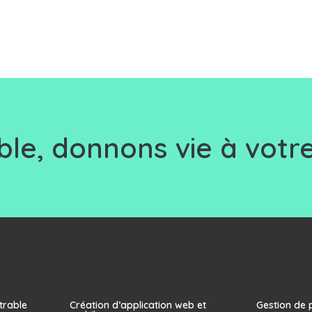
le, d
onnons vie à votre
trable
Création d’application web et
Gestion de 