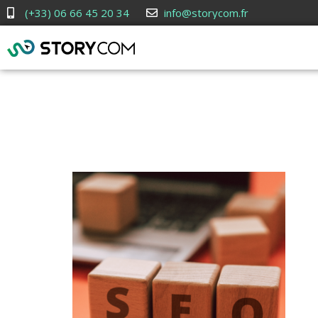
(+33) 06 66 45 20 34
info@storycom.fr
Comment am
naturel de v