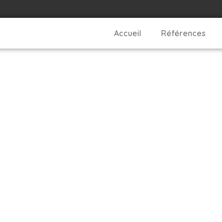
Accueil
Références
éliorer le réf
otre site web