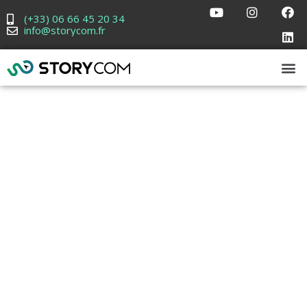
(+33) 06 66 45 20 34
info@storycom.fr
Le Design
d’Expérience
Créer des
Connexions
Mémorables