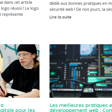
e dans cet article
dédié aux bonnes pratiques en m
 logo réussi ! Le logo
sécurité web ! De nos jours, la sé
ui représente
Lire la suite
la
Les meilleures pratiques 
gitale pour les
développement web : Co