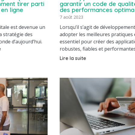
ment tirer parti
garantir un code de qualit
en ligne
des performances optima
7 août 2023
itale est devenue un
Lorsqu’il s’agit de développemen
a stratégie des
adopter les meilleures pratiques 
onde d’aujourd’hui.
essentiel pour créer des applicat
e
robustes, fiables et performante
Lire la suite