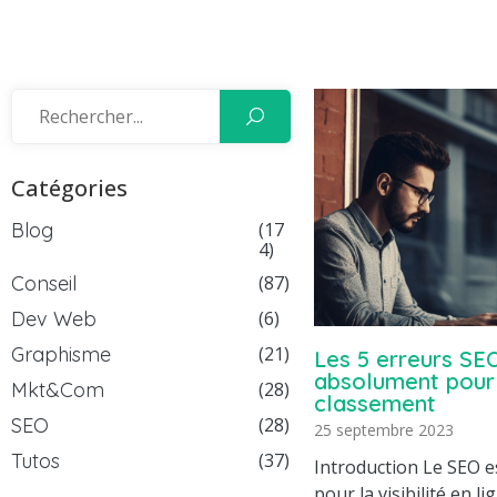
Catégories
Blog
(17
4)
Conseil
(87)
Dev Web
(6)
Graphisme
(21)
Les 5 erreurs SEO
absolument pour
Mkt&Com
(28)
classement
SEO
(28)
25 septembre 2023
Tutos
(37)
Introduction Le SEO e
pour la visibilité en l