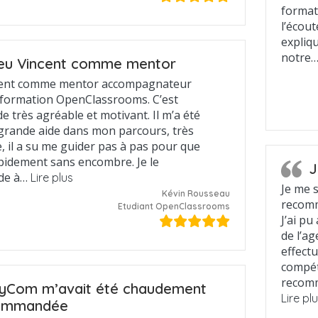
format
l’écout
expliqu
notre
 eu Vincent comme mentor
ncent comme mentor accompagnateur
formation OpenClassrooms. C’est
e très agréable et motivant. Il m’a été
 grande aide dans mon parcours, très
 il a su me guider pas à pas pour que
apidement sans encombre. Je le
J
de à…
Lire plus
Je me 
Kévin Rousseau
recomm
Etudiant OpenClassrooms
J’ai pu
de l’ag
effectu
compéte
recom
yCom m’avait été chaudement
Lire pl
ommandée