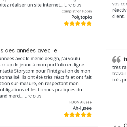
vos co
tez réaliser un site internet…
Lire plus
réactiv
Campistron Robin
client.
Polytopia
s des années avec le
années avec le même design, j’ai voulu
t
 coup de jeune à mon portfolio en ligne.
très r
contacté Storycom pour l’intégration de mon
travai
onnalisé. Ils ont été très réactifs et ont fait
très p
ation sur-mesure, en respectant mon
 obligations et les bonnes pratiques du
rand merci…
Lire plus
HUON Alysée
Ah-lysée
Q