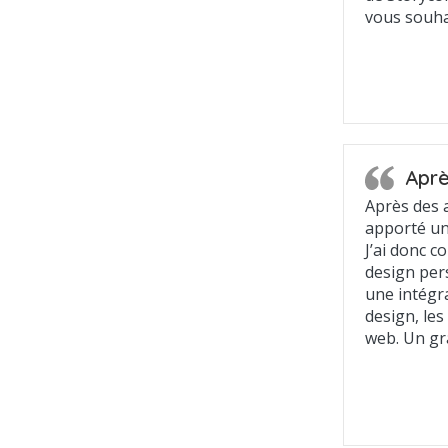
vous souhai
Aprè
Après des 
apporté un
J’ai donc 
design pers
une intégr
design, les
web. Un g