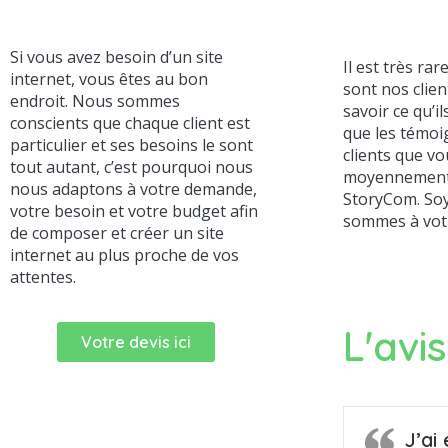
Si vous avez besoin d’un site
Il est très ra
internet, vous êtes au bon
sont nos clien
endroit. Nous sommes
savoir ce qu’i
conscients que chaque client est
que les témoi
particulier et ses besoins le sont
clients que vo
tout autant, c’est pourquoi nous
moyennement s
nous adaptons à votre demande,
StoryCom. Soy
votre besoin et votre budget afin
sommes à vot
de composer et créer un site
internet au plus proche de vos
attentes.
L'avi
Votre devis ici
J’ai