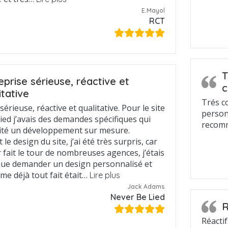
E.Mayol
RCT
T
eprise sérieuse, réactive et
c
itative
Trés co
sérieuse, réactive et qualitative. Pour le site
person
ied j’avais des demandes spécifiques qui
recom
ité un développement sur mesure.
le design du site, j’ai été très surpris, car
 fait le tour de nombreuses agences, j’étais
ue demander un design personnalisé et
me déjà tout fait était…
Lire plus
Jack Adams
Never Be Lied
R
Réacti