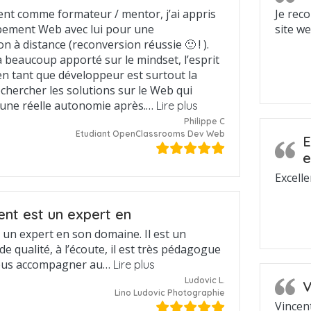
cent comme formateur / mentor, j’ai appris
Je rec
pement Web avec lui pour une
site w
n à distance (reconversion réussie 🙂 ! ).
 beaucoup apporté sur le mindset, l’esprit
en tant que développeur est surtout la
chercher les solutions sur le Web qui
une réelle autonomie après.…
Lire plus
Philippe C
Etudiant OpenClassrooms Dev Web
E
e
Excell
ent est un expert en
 un expert en son domaine. Il est un
e qualité, à l’écoute, il est très pédagogue
vous accompagner au…
Lire plus
Ludovic L.
V
Lino Ludovic Photographie
Vincen