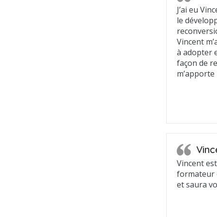
J’ai eu Vin
le dévelop
reconversio
Vincent m’a
à adopter 
façon de re
m’apporte 
Vinc
Vincent est
formateur d
et saura 