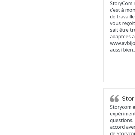
StoryCom 
c’est à mon
de travail
vous reçoit
sait être t
adaptées à
www.avbijou
aussi bien
Stor
Storycom e
expériment
questions. 
accord avec
de Storyco