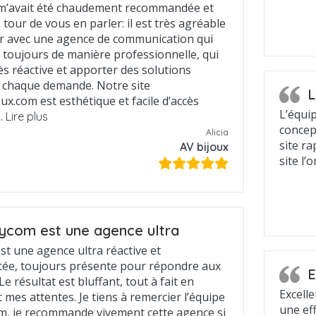
m’avait été chaudement recommandée et
 tour de vous en parler: il est très agréable
ler avec une agence de communication qui
 toujours de manière professionnelle, qui
rès réactive et apporter des solutions
 chaque demande. Notre site
L
x.com est esthétique et facile d’accès
L’équi
…
Lire plus
concep
Alicia
site r
AV bijoux
site l’
ycom est une agence ultra
st une agence ultra réactive et
ée, toujours présente pour répondre aux
E
Le résultat est bluffant, tout à fait en
Excell
 mes attentes. Je tiens à remercier l’équipe
une ef
m, je recommande vivement cette agence si