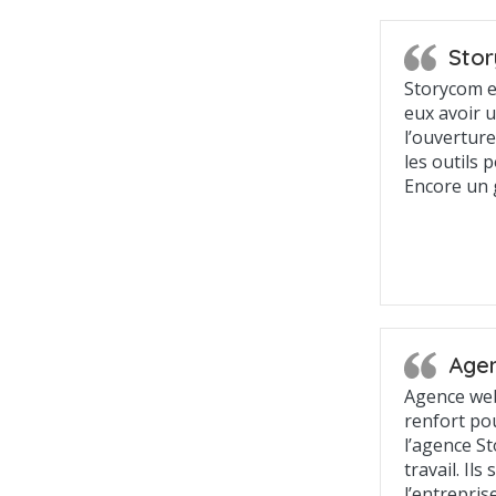
Stor
Storycom es
eux avoir 
l’ouverture
les outils 
Encore un
Agen
Agence web 
renfort pou
l’agence S
travail. Il
l’entrepris