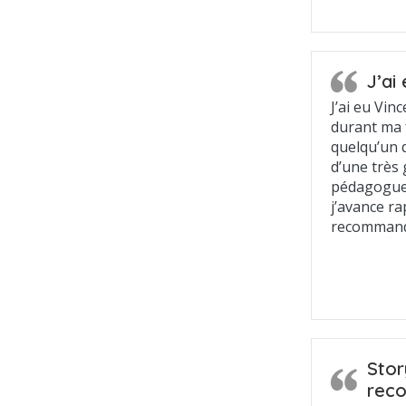
J’ai
J’ai eu Vi
durant ma 
quelqu’un d
d’une très
pédagogue,
j’avance r
recomman
Stor
rec