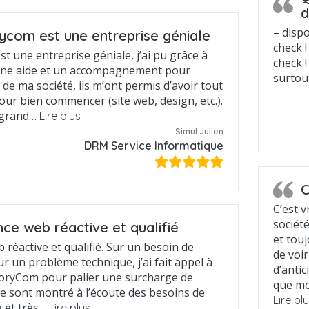
d
– dispon
ycom est une entreprise géniale
check !
t une entreprise géniale, j’ai pu grâce à
check 
une aide et un accompagnement pour
surtou
 de ma société, ils m’ont permis d’avoir tout
pour bien commencer (site web, design, etc.).
 grand…
Lire plus
Simul Julien
DRM Service Informatique
C
C’est v
sociét
ce web réactive et qualifié
et touj
réactive et qualifié. Sur un besoin de
de voi
r un problème technique, j’ai fait appel à
d’antic
toryCom pour palier une surcharge de
que mo
s se sont montré à l’écoute des besoins de
Lire pl
e et très…
Lire plus