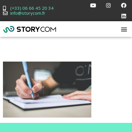
(+33) 06 66 45 20 34
info@storycom.fr
CGV