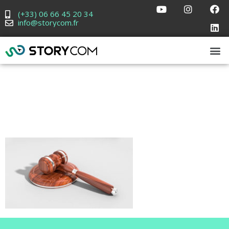
(+33) 06 66 45 20 34
info@storycom.fr
pexels-photo-
534204 (1)