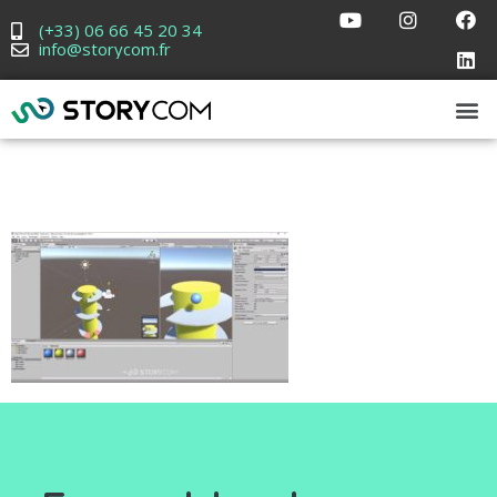
(+33) 06 66 45 20 34
info@storycom.fr
tuto helix