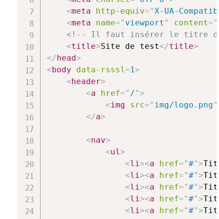
<
meta
http-equiv
=
"
X-UA-Compatib
<
meta
name
=
"
viewport
"
content
=
"
<!-- Il faut insérer le titre d
<
title
>
Site de test
</
title
>
</
head
>
<
body
data-rsssl
=
1
>
<
header
>
<
a
href
=
"
/
"
>
<
img
src
=
"
img/logo.png
"
</
a
>
<
nav
>
<
ul
>
<
li
>
<
a
href
=
"
#
"
>
Tit
<
li
>
<
a
href
=
"
#
"
>
Tit
<
li
>
<
a
href
=
"
#
"
>
Tit
<
li
>
<
a
href
=
"
#
"
>
Tit
<
li
>
<
a
href
=
"
#
"
>
Tit