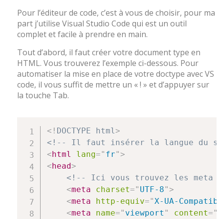
Pour l’éditeur de code, c’est à vous de choisir, pour ma
part j’utilise Visual Studio Code qui est un outil
complet et facile à prendre en main.
Tout d’abord, il faut créer votre document type en
HTML. Vous trouverez l’exemple ci-dessous. Pour
automatiser la mise en place de votre doctype avec VS
code, il vous suffit de mettre un « ! » et d’appuyer sur
la touche Tab.
<!
DOCTYPE
html
>
<!-- Il faut insérer la langue du s
<
html
lang
=
"
fr
"
>
<
head
>
<!-- Ici vous trouvez les meta 
<
meta
charset
=
"
UTF-8
"
>
<
meta
http-equiv
=
"
X-UA-Compatib
<
meta
name
=
"
viewport
"
content
=
"