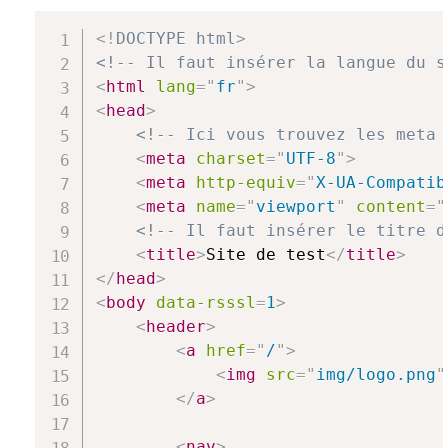
<!
DOCTYPE
html
>
<!-- Il faut insérer la langue du s
<
html
lang
=
"
fr
"
>
<
head
>
<!-- Ici vous trouvez les meta 
<
meta
charset
=
"
UTF-8
"
>
<
meta
http-equiv
=
"
X-UA-Compatib
<
meta
name
=
"
viewport
"
content
=
"
<!-- Il faut insérer le titre d
<
title
>
Site de test
</
title
>
</
head
>
<
body
data-rsssl
=
1
>
<
header
>
<
a
href
=
"
/
"
>
<
img
src
=
"
img/logo.png
"
</
a
>
<
nav
>