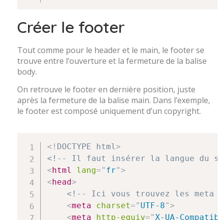
Créer le footer
Tout comme pour le header et le main, le footer se
trouve entre l’ouverture et la fermeture de la balise
body.
On retrouve le footer en dernière position, juste
après la fermeture de la balise main. Dans l’exemple,
le footer est composé uniquement d’un copyright.
<!
DOCTYPE
html
>
<!-- Il faut insérer la langue du s
<
html
lang
=
"
fr
"
>
<
head
>
<!-- Ici vous trouvez les meta 
<
meta
charset
=
"
UTF-8
"
>
<
meta
http-equiv
=
"
X-UA-Compatib