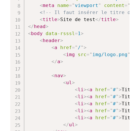
<
meta
name
=
"
viewport
"
content
=
"
<!-- Il faut insérer le titre d
<
title
>
Site de test
</
title
>
</
head
>
<
body
data-rsssl
=
1
>
<
header
>
<
a
href
=
"
/
"
>
<
img
src
=
"
img/logo.png
"
</
a
>
<
nav
>
<
ul
>
<
li
>
<
a
href
=
"
#
"
>
Tit
<
li
>
<
a
href
=
"
#
"
>
Tit
<
li
>
<
a
href
=
"
#
"
>
Tit
<
li
>
<
a
href
=
"
#
"
>
Tit
<
li
>
<
a
href
=
"
#
"
>
Tit
</
ul
>