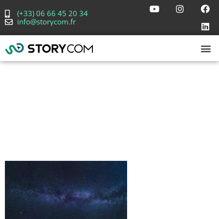
(+33) 06 66 45 20 34
info@storycom.fr
N’arrêtez pas
de vous
perfectionner