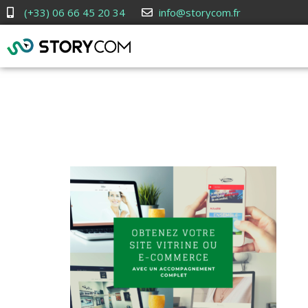
(+33) 06 66 45 20 34
info@storycom.fr
Contactez-n
projets