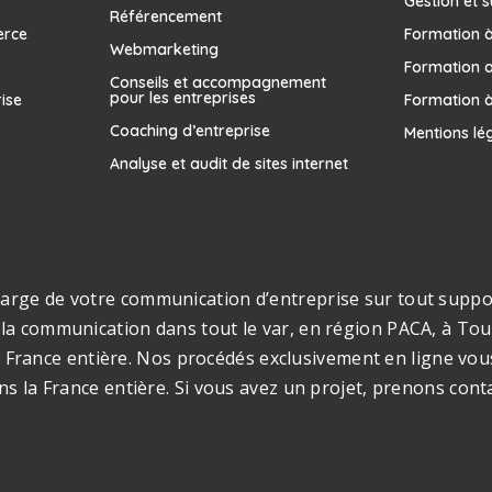
Gestion et s
Référencement
erce
Formation à 
Webmarketing
Formation 
Conseils et accompagnement
pour les entreprises
rise
Formation à
Coaching d’entreprise
Mentions lé
Analyse et audit de sites internet
rge de votre communication d’entreprise sur tout support
la communication dans tout le var, en région PACA, à Toul
s la France entière. Nos procédés exclusivement en ligne v
ns la France entière. Si vous avez un projet, prenons cont