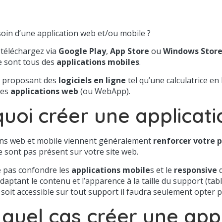
oin d’une application web et/ou mobile ?
téléchargez via
Google Play
,
App Store
ou
Windows Stor
ce sont tous des
applications mobiles
.
s proposant des
logiciels en ligne
tel qu’une calculatrice en
des
applications web
(ou WebApp).
uoi créer une applicati
ons web et mobile viennent généralement
renforcer votre 
e sont pas présent sur votre site web.
e pas confondre les
applications mobile
s et le
responsive
q
daptant le contenu et l’apparence à la taille du support (ta
 soit accessible sur tout support il faudra seulement opter 
quel cas créer une appl