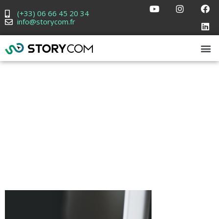
(+33) 06 66 45 20 34
info@storycom.fr
webdesign –
les étapes
clés d’un
design réussit