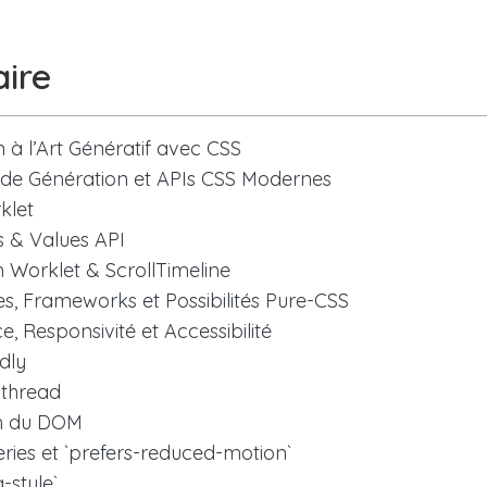
ire
n à l’Art Génératif avec CSS
 de Génération et APIs CSS Modernes
klet
s & Values API
 Worklet & ScrollTimeline
es, Frameworks et Possibilités Pure-CSS
, Responsivité et Accessibilité
dly
-thread
n du DOM
ries et `prefers-reduced-motion`
-style`