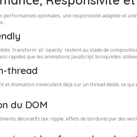
s performances optimales, une responsivité adaptée et une 
e :
endly
étés `transform` et `opacity` restent au stade de composition
si rapides que les animations JavaScript lorsqu’elles utilise
n-thread
nt et Animation s’exécutent déjà sur un thread dédié, ce qu
on du DOM
éments décoratifs (ex. ripple, effets de bordure) par des wo