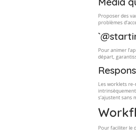
Media qu
Proposer des vari
problèmes d’acces
`@starti
Pour animer l’app
départ, garantiss
Respons
Les worklets re-
intrinsèquement a
s’ajustent sans 
Workfl
Pour faciliter l