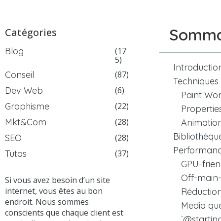
Somma
Catégories
Blog
(17
5)
Introductio
Conseil
(87)
Techniques
Dev Web
(6)
Paint Wor
Graphisme
(22)
Propertie
Mkt&Com
(28)
Animation
Bibliothèqu
SEO
(28)
Performance
Tutos
(37)
GPU-frien
Off-main
Si vous avez besoin d’un site
internet, vous êtes au bon
Réductio
endroit. Nous sommes
Media que
conscients que chaque client est
`@starting