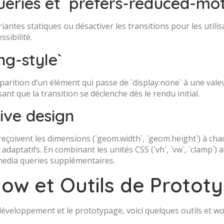
eries et `prefers-reduced-mot
antes statiques ou désactiver les transitions pour les utilis
sibilité.
ng-style`
arition d’un élément qui passe de `display:none` à une valeur 
ant que la transition se déclenche dès le rendu initial.
ive design
reçoivent les dimensions (`geom.width`, `geom.height`) à ch
daptatifs. En combinant les unités CSS (`vh`, `vw`, `clamp`) 
media queries supplémentaires.
ow et Outils de Protot
e développement et le prototypage, voici quelques outils et 