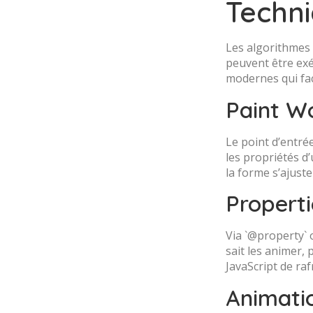
Techni
Les algorithmes c
peuvent être exé
modernes qui faci
Paint W
Le point d’entré
les propriétés d
la forme s’ajust
Properti
Via `@property` o
sait les animer, 
JavaScript de ra
Animatio