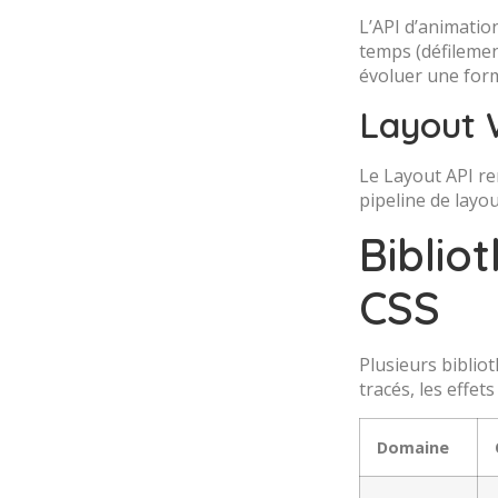
L’API d’animatio
temps (défilement
évoluer une forme
Layout 
Le Layout API re
pipeline de layou
Biblio
CSS
Plusieurs biblio
tracés, les effet
Domaine