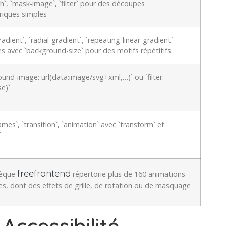
th`, `mask-image`, `filter` pour des découpes
iques simples
radient`, `radial-gradient`, `repeating-linear-gradient`
s avec `background-size` pour des motifs répétitifs
und-image: url(data:image/svg+xml,…)` ou `filter:
se)`
mes`, `transition`, `animation` avec `transform` et
`
freefrontend
hèque
répertorie plus de 160 animations
s, dont des effets de grille, de rotation ou de masquage
Accessibilité