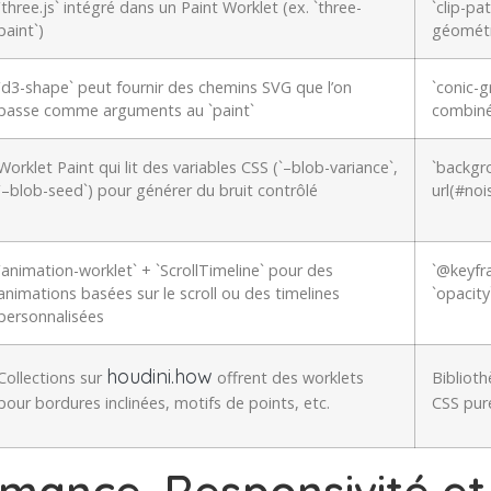
`three.js` intégré dans un Paint Worklet (ex. `three-
`clip-pa
paint`)
géométr
`d3-shape` peut fournir des chemins SVG que l’on
`conic-g
passe comme arguments au `paint`
combiné
Worklet Paint qui lit des variables CSS (`–blob-variance`,
`backgro
`–blob-seed`) pour générer du bruit contrôlé
url(#noi
`animation-worklet` + `ScrollTimeline` pour des
`@keyfra
animations basées sur le scroll ou des timelines
`opacity
personnalisées
houdini.how
Collections sur
offrent des worklets
Bibliot
pour bordures inclinées, motifs de points, etc.
CSS pure
mance, Responsivité et 