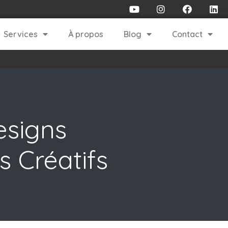
Services
À propos
Blog
Contact
esigns
 Créatifs