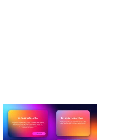
and
emotional
color
psychology
effects. »