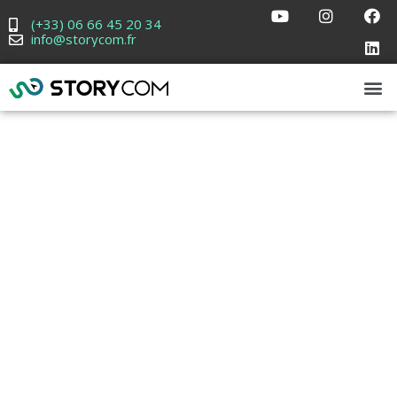
(+33) 06 66 45 20 34
info@storycom.fr
« Professional
UI elements
with vibrant
color
gradients,