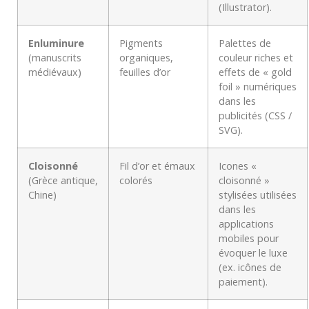
(Illustrator).
Enluminure
Pigments
Palettes de
(manuscrits
organiques,
couleur riches et
médiévaux)
feuilles d’or
effets de « gold
foil » numériques
dans les
publicités (CSS /
SVG).
Cloisonné
Fil d’or et émaux
Icones «
(Grèce antique,
colorés
cloisonné »
Chine)
stylisées utilisées
dans les
applications
mobiles pour
évoquer le luxe
(ex. icônes de
paiement).