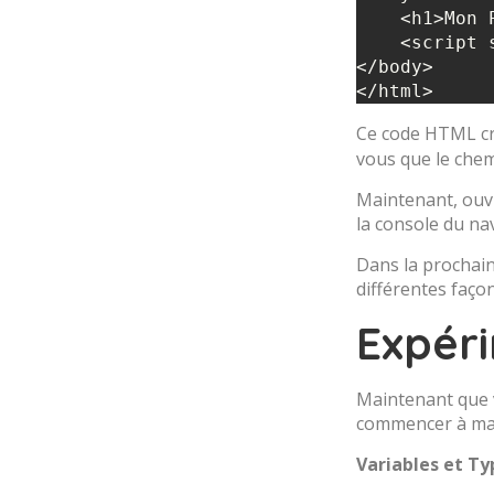
    <h1>Mon Premier Script JavaScript</h1>

    <script src="script.js"></script>

</body>

Ce code HTML crée
vous que le chemi
Maintenant, ouvr
la console du nav
Dans la prochain
différentes faço
Expéri
Maintenant que v
commencer à man
Variables et T