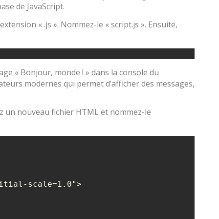
ase de JavaScript.
xtension « .js ». Nommez-le « script.js ». Ensuite,
age « Bonjour, monde ! » dans la console du
gateurs modernes qui permet d’afficher des messages,
éez un nouveau fichier HTML et nommez-le