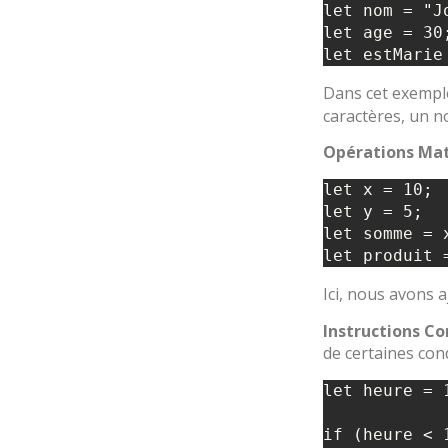
let nom = "Jo
let age = 30;
Dans cet exemple
caractères, un n
Opérations Ma
let x = 10;

let y = 5;

let somme = x
Ici, nous avons 
Instructions Co
de certaines con
let heure = 1
if (heure < 1