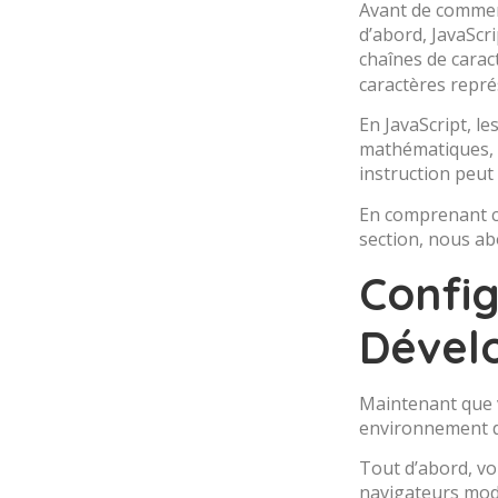
Avant de commenc
d’abord, JavaScr
chaînes de carac
caractères repré
En JavaScript, l
mathématiques, d
instruction peut
En comprenant ce
section, nous a
Confi
Dével
Maintenant que v
environnement de
Tout d’abord, vo
navigateurs mode