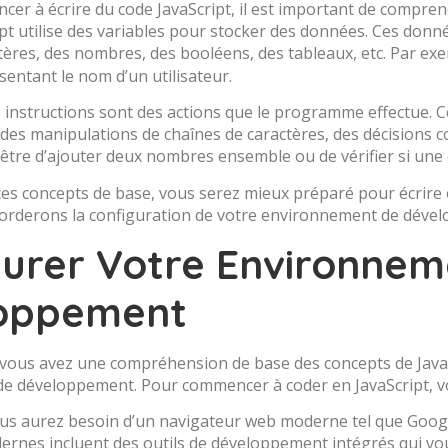
er à écrire du code JavaScript, il est important de compr
ipt utilise des variables pour stocker des données. Ces donné
tères, des nombres, des booléens, des tableaux, etc. Par ex
sentant le nom d’un utilisateur.
es instructions sont des actions que le programme effectue. 
es manipulations de chaînes de caractères, des décisions co
 être d’ajouter deux nombres ensemble ou de vérifier si une 
s concepts de base, vous serez mieux préparé pour écrire e
borderons la configuration de votre environnement de déve
gurer Votre Environnem
oppement
ous avez une compréhension de base des concepts de JavaScr
 développement. Pour commencer à coder en JavaScript, vou
us aurez besoin d’un navigateur web moderne tel que Googl
rnes incluent des outils de développement intégrés qui vo