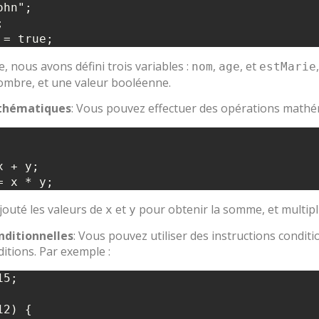
hn";



, nous avons défini trois variables :
,
, et
nom
age
estMarie
ombre, et une valeur booléenne.
thématiques
: Vous pouvez effectuer des opérations mathém
 + y;

ajouté les valeurs de
et
pour obtenir la somme, et multip
x
y
nditionnelles
: Vous pouvez utiliser des instructions condit
ditions. Par exemple :
5;

2) {
