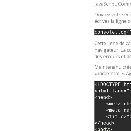
JavaScript. Comm
Ouvrez votre édit
écrivez la ligne 
Cette ligne de co
navigateur. La c
des erreurs et d
Maintenant, crée
« index.html ». A
<!DOCTYPE htm
<html lang="e
<head>

    <meta charset="UTF-8">

    <meta name="viewport" content="width=device-width, initial-scale=1.0">

    <title>Mon Premier Script JavaScript</title>

</head>

<body>
