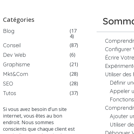
Somma
Catégories
Blog
(17
4)
Comprendre
Conseil
(87)
Configurer
Dev Web
(6)
Écrire Votr
Graphisme
(21)
Expérimente
Mkt&Com
(28)
Utiliser de
Définir un
SEO
(28)
Appeler u
Tutos
(37)
Fonctions
Comprendre 
Si vous avez besoin d’un site
internet, vous êtes au bon
Ajouter 
endroit. Nous sommes
Utiliser 
conscients que chaque client est
Déboguer V