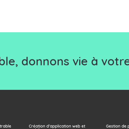
le, d
onnons vie à votre
trable
Création d’application web et
Gestion de 