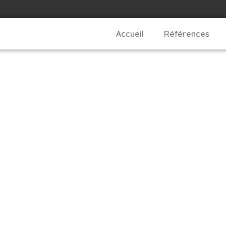
Accueil
Références
ire appel à un 
ite