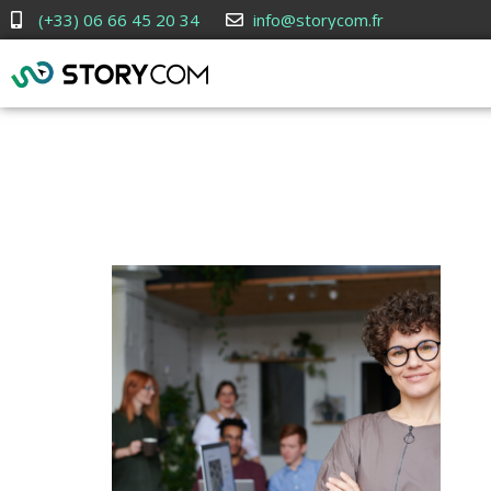
(+33) 06 66 45 20 34
info@storycom.fr
Pourquoi fa
la créa de s