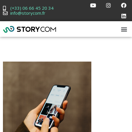
(+33) 06 66 45 20 34
info@storycom.fr
sélecteurs css