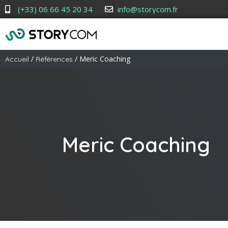
(+33) 06 66 45 20 34
info@storycom.fr
/
/ Meric Coaching
Accueil
Références
Meric Coaching