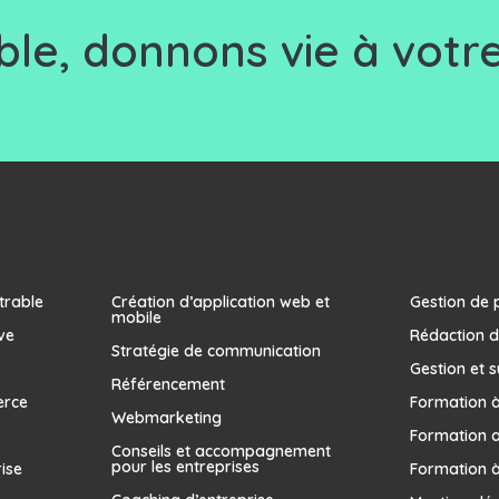
le, d
onnons vie à votre
trable
Création d’application web et
Gestion de 
mobile
ve
Rédaction d
Stratégie de communication
Gestion et s
Référencement
erce
Formation à 
Webmarketing
Formation 
Conseils et accompagnement
pour les entreprises
rise
Formation à