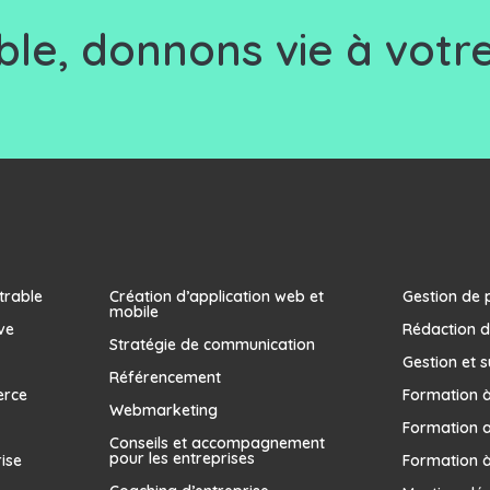
le, d
onnons vie à votre
trable
Création d’application web et
Gestion de 
mobile
ve
Rédaction d
Stratégie de communication
Gestion et s
Référencement
erce
Formation à 
Webmarketing
Formation 
Conseils et accompagnement
pour les entreprises
rise
Formation à