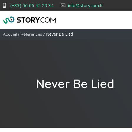
(+33) 06 66 45 20 34
info@storycom.fr
/
/ Never Be Lied
Accueil
Références
Never Be Lied