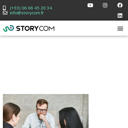
(+33) 06 66 45 20 34
info@storycom.fr
pexels-
mikhail-nilov-
7734575