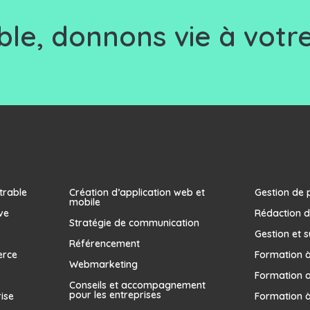
le, d
onnons vie à votre
trable
Création d’application web et
Gestion de 
mobile
ve
Rédaction d
Stratégie de communication
Gestion et s
Référencement
erce
Formation à 
Webmarketing
Formation 
Conseils et accompagnement
pour les entreprises
rise
Formation à