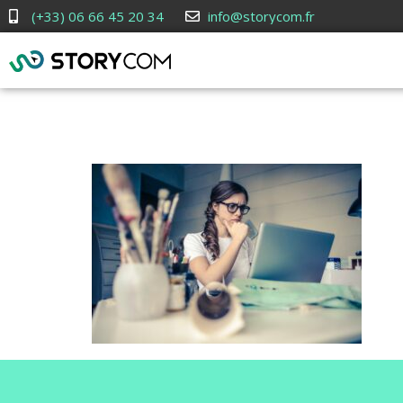
(+33) 06 66 45 20 34
info@storycom.fr
pexels-andr