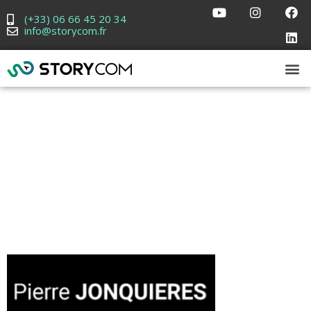
(+33) 06 66 45 20 34
info@storycom.fr
Pierre
Jonquières