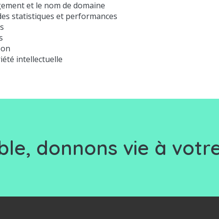
gement et le nom de domaine
des statistiques et performances
is
s
son
été intellectuelle
le, d
onnons vie à votre