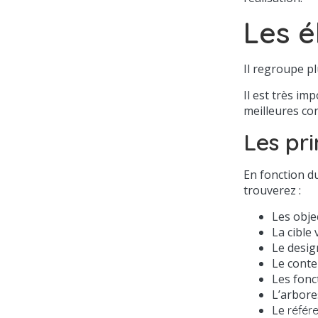
Les é
Il regroupe pl
Il est très im
meilleures con
Les pri
En fonction du
trouverez :
Les obje
La cible 
Le desig
Le cont
Les fonc
L’arbore
Le
référ