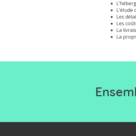
L’héber
L’étude 
Les déla
Les coût
La livrai
La propri
Ensemb