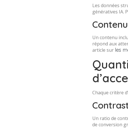
Les données stru
génératives IA. P
Contenu 
Un contenu inclus
répond aux atten
les m
article sur
Quanti
d’acce
Chaque critère d
Contras
Un ratio de cont
de conversion gr