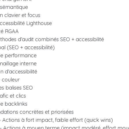
 sémantique
n clavier et focus
ccessibilité Lighthouse
té RGAA
éthodes d’audit combinés SEO + accessibilité
al (SEO + accessibilité)
de performance
maillage interne
on d’accessibilité
 couleur
es balises SEO
afic et clics
e backlinks
tions concrètes et priorisées
 – Actions à fort impact, faible effort (quick wins)
2 – Actions à moyen terme (impact modéré, effort moy