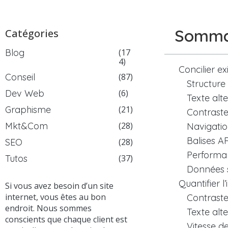
Somma
Catégories
Blog
(17
4)
Concilier ex
Conseil
(87)
Structure
Dev Web
(6)
Texte alt
Graphisme
(21)
Contraste
Mkt&Com
(28)
Navigation
Balises AR
SEO
(28)
Performa
Tutos
(37)
Données 
Quantifier 
Si vous avez besoin d’un site
internet, vous êtes au bon
Contraste
endroit. Nous sommes
Texte alte
conscients que chaque client est
Vitesse 