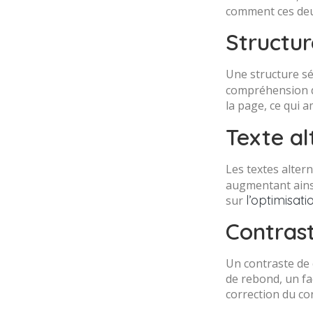
comment ces deux 
Structu
Une structure sé
compréhension du 
la page, ce qui 
Texte al
Les textes altern
augmentant ainsi
l’optimisat
sur
Contras
Un contraste de c
de rebond, un fa
correction du co