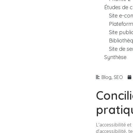
Études de c
Site e-co
Platefor
Site publi
Bibliothèq
Site de se
Synthèse
,
Blog
SEO
Concil
prati
L’accessibilité 
d’accessibilité, 