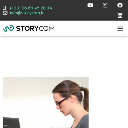
(+33) 06 66 45 20 34
info@storycom.fr
Les variables
en Javascript