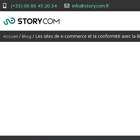
(+33) 06 66 45 20 34
info@storycom.fr
/
/ Les sites de e-commerce et la conformité avec la lé
Accueil
Blog