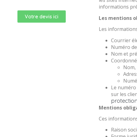
les sites intern
informations pré
Votre devis ici
Les mentions ob
Les informations
Courrier él
Numéro de
Nom et pré
Coordonnée
Nom, 
Adres
Numér
Le numéro d
sur les clien
protectio
Mentions obliga
Ces informations
Raison soci
Forme juri