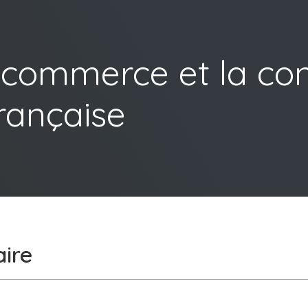
e-commerce et la co
française
ire