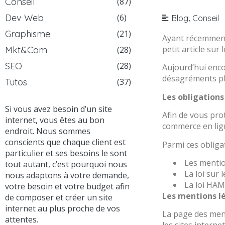
Conseil
(87)
Dev Web
(6)
,
Blog
Conseil
Graphisme
(21)
Ayant récemment 
petit article sur
Mkt&Com
(28)
SEO
(28)
Aujourd’hui enco
désagréments plu
Tutos
(37)
Les obligation
Si vous avez besoin d’un site
Afin de vous prot
internet, vous êtes au bon
commerce en lign
endroit. Nous sommes
conscients que chaque client est
Parmi ces obliga
particulier et ses besoins le sont
Les mention
tout autant, c’est pourquoi nous
La loi sur 
nous adaptons à votre demande,
La loi HA
votre besoin et votre budget afin
Les mentions lé
de composer et créer un site
internet au plus proche de vos
La page des ment
attentes.