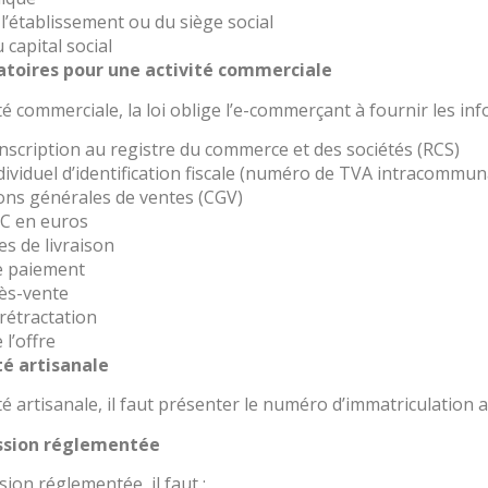
l’établissement ou du siège social
capital social
atoires pour une activité commerciale
té commerciale, la loi oblige l’e-commerçant à fournir les inf
scription au registre du commerce et des sociétés (RCS)
viduel d’identification fiscale (numéro de TVA intracommun
ons générales de ventes (CGV)
TC en euros
es de livraison
e paiement
rès-vente
 rétractation
 l’offre
té artisanale
té artisanale, il faut présenter le numéro d’immatriculation 
ssion réglementée
ion réglementée, il faut :