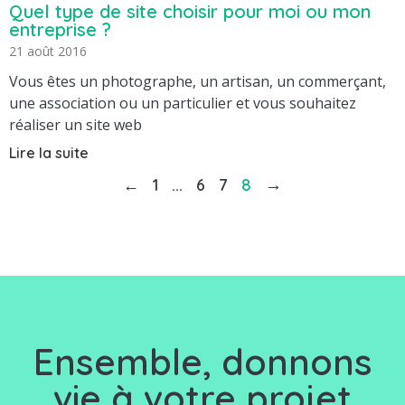
Quel type de site choisir pour moi ou mon
entreprise ?
21 août 2016
Vous êtes un photographe, un artisan, un commerçant,
une association ou un particulier et vous souhaitez
réaliser un site web
Lire la suite
…
8
→
←
1
6
7
Ensemble, d
onnons
vie à votre projet